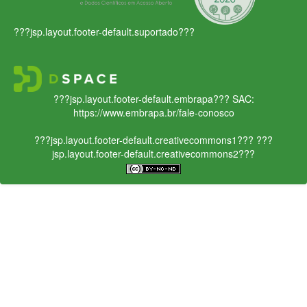
???jsp.layout.footer-default.suportado???
???jsp.layout.footer-default.embrapa???
SAC:
https://www.embrapa.br/fale-conosco
???jsp.layout.footer-default.creativecommons1???
???
jsp.layout.footer-default.creativecommons2???