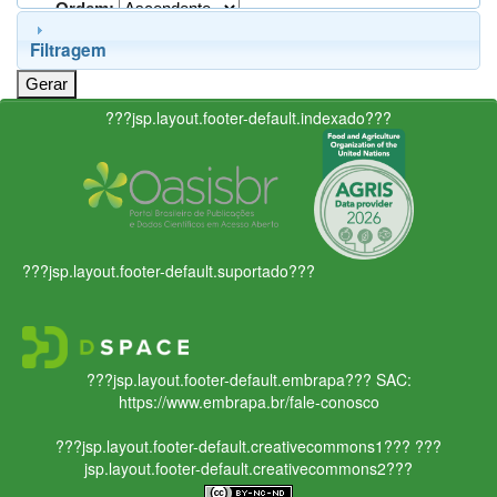
Ordem:
Filtragem
???jsp.layout.footer-default.indexado???
???jsp.layout.footer-default.suportado???
???jsp.layout.footer-default.embrapa???
SAC:
https://www.embrapa.br/fale-conosco
???jsp.layout.footer-default.creativecommons1???
???
jsp.layout.footer-default.creativecommons2???