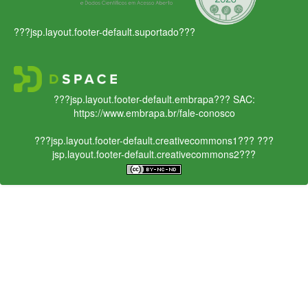
???jsp.layout.footer-default.suportado???
???jsp.layout.footer-default.embrapa???
SAC:
https://www.embrapa.br/fale-conosco
???jsp.layout.footer-default.creativecommons1???
???
jsp.layout.footer-default.creativecommons2???