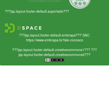
???jsp.layout.footer-default.suportado???
???jsp.layout.footer-default.embrapa???
SAC:
https://www.embrapa.br/fale-conosco
???jsp.layout.footer-default.creativecommons1???
???
jsp.layout.footer-default.creativecommons2???