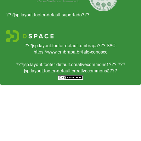
???jsp.layout.footer-default.suportado???
???jsp.layout.footer-default.embrapa???
SAC:
https://www.embrapa.br/fale-conosco
???jsp.layout.footer-default.creativecommons1???
???
jsp.layout.footer-default.creativecommons2???