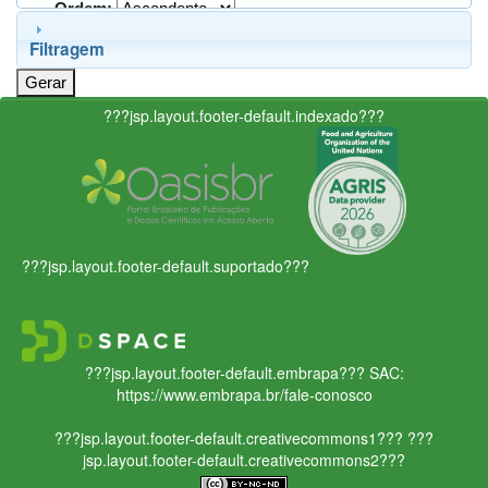
Ordem:
Filtragem
???jsp.layout.footer-default.indexado???
???jsp.layout.footer-default.suportado???
???jsp.layout.footer-default.embrapa???
SAC:
https://www.embrapa.br/fale-conosco
???jsp.layout.footer-default.creativecommons1???
???
jsp.layout.footer-default.creativecommons2???