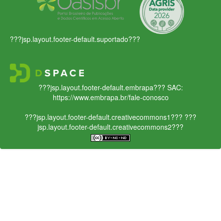
???jsp.layout.footer-default.suportado???
???jsp.layout.footer-default.embrapa???
SAC:
https://www.embrapa.br/fale-conosco
???jsp.layout.footer-default.creativecommons1???
???
jsp.layout.footer-default.creativecommons2???