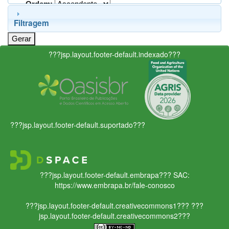
Ordem:
Filtragem
???jsp.layout.footer-default.indexado???
???jsp.layout.footer-default.suportado???
???jsp.layout.footer-default.embrapa???
SAC:
https://www.embrapa.br/fale-conosco
???jsp.layout.footer-default.creativecommons1???
???
jsp.layout.footer-default.creativecommons2???