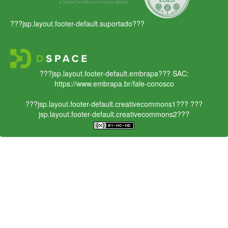
???jsp.layout.footer-default.suportado???
???jsp.layout.footer-default.embrapa???
SAC:
https://www.embrapa.br/fale-conosco
???jsp.layout.footer-default.creativecommons1???
???
jsp.layout.footer-default.creativecommons2???