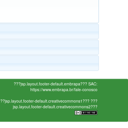
???jsp.layout.footer-default.embrapa???
SAC:
https://www.embrapa.br/fale-conosco
??jsp.layout.footer-default.creativecommons1???
???
jsp.layout.footer-default.creativecommons2???