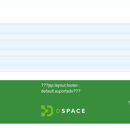
???jsp.layout.footer-
default.suportado???
?