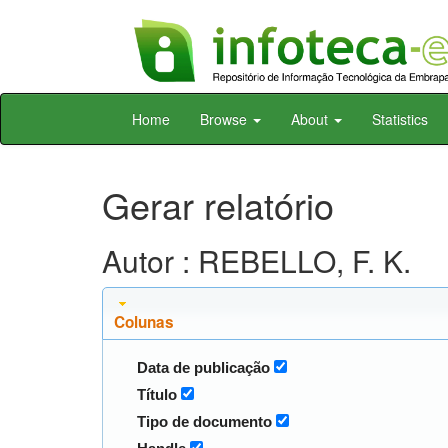
Skip
Home
Browse
About
Statistics
navigation
Gerar relatório
Autor : REBELLO, F. K.
Colunas
Data de publicação
Título
Tipo de documento