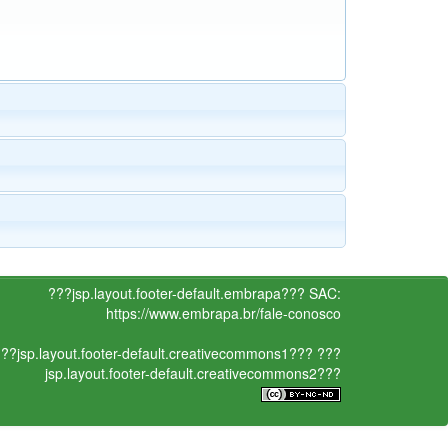
???jsp.layout.footer-default.embrapa???
SAC:
https://www.embrapa.br/fale-conosco
??jsp.layout.footer-default.creativecommons1???
???
jsp.layout.footer-default.creativecommons2???