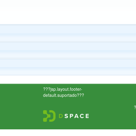
???jsp.layout.footer-
default.suportado???
?