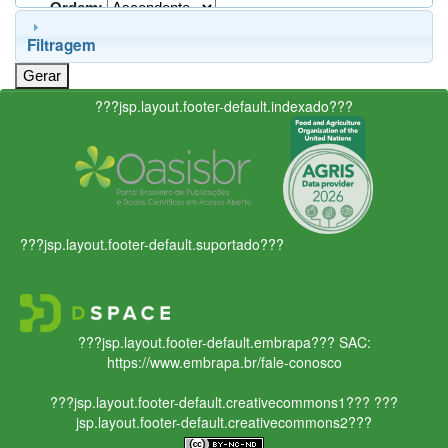
Ordem:
Filtragem
???jsp.layout.footer-default.indexado???
???jsp.layout.footer-default.suportado???
???jsp.layout.footer-default.embrapa???
SAC:
https://www.embrapa.br/fale-conosco
???jsp.layout.footer-default.creativecommons1???
???
jsp.layout.footer-default.creativecommons2???