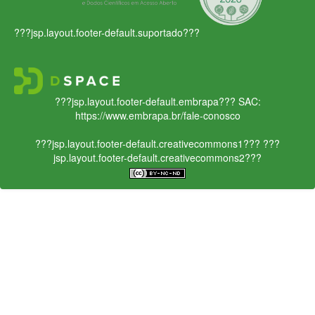
???jsp.layout.footer-default.suportado???
???jsp.layout.footer-default.embrapa???
SAC:
https://www.embrapa.br/fale-conosco
???jsp.layout.footer-default.creativecommons1???
???
jsp.layout.footer-default.creativecommons2???