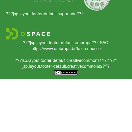
???jsp.layout.footer-default.suportado???
???jsp.layout.footer-default.embrapa???
SAC:
https://www.embrapa.br/fale-conosco
???jsp.layout.footer-default.creativecommons1???
???
jsp.layout.footer-default.creativecommons2???