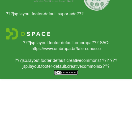
???jsp.layout.footer-default.suportado???
???jsp.layout.footer-default.embrapa???
SAC:
https://www.embrapa.br/fale-conosco
???jsp.layout.footer-default.creativecommons1???
???
jsp.layout.footer-default.creativecommons2???