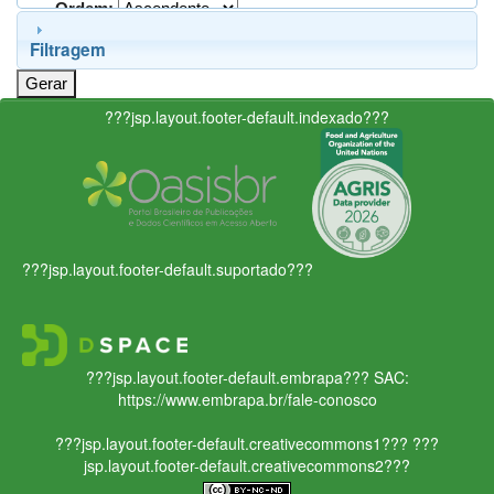
Ordem:
Filtragem
???jsp.layout.footer-default.indexado???
???jsp.layout.footer-default.suportado???
???jsp.layout.footer-default.embrapa???
SAC:
https://www.embrapa.br/fale-conosco
???jsp.layout.footer-default.creativecommons1???
???
jsp.layout.footer-default.creativecommons2???