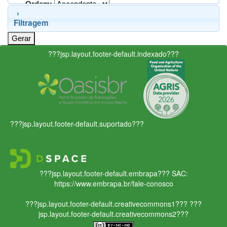
Ordem:
Filtragem
???jsp.layout.footer-default.indexado???
???jsp.layout.footer-default.suportado???
???jsp.layout.footer-default.embrapa???
SAC:
https://www.embrapa.br/fale-conosco
???jsp.layout.footer-default.creativecommons1???
???
jsp.layout.footer-default.creativecommons2???