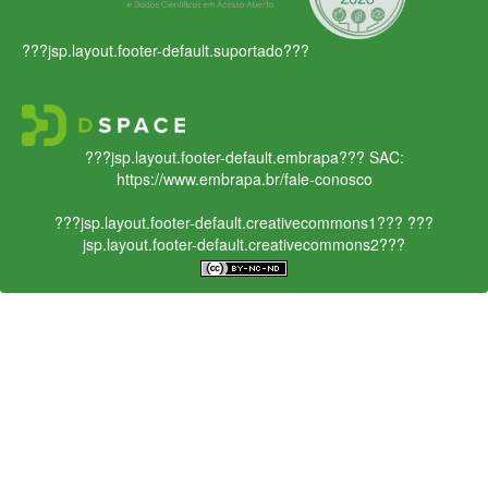
???jsp.layout.footer-default.suportado???
???jsp.layout.footer-default.embrapa???
SAC:
https://www.embrapa.br/fale-conosco
???jsp.layout.footer-default.creativecommons1???
???
jsp.layout.footer-default.creativecommons2???