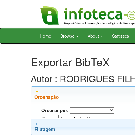
Skip
Home
Browse
About
Statistics
navigation
Exportar BibTeX
Autor : RODRIGUES FILHO
Ordenação
Ordenar por:
Ordem:
Filtragem