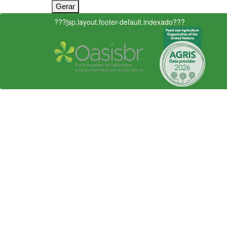
???jsp.layout.footer-default.indexado???