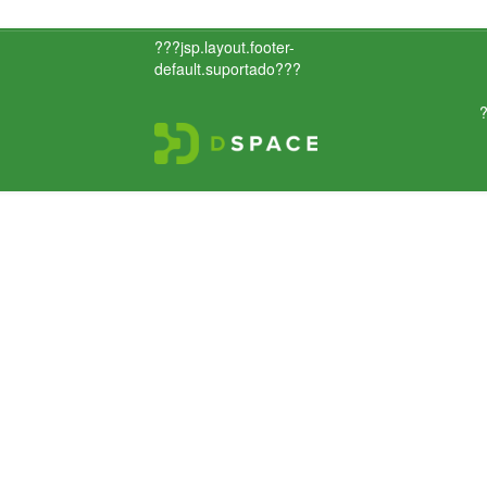
???jsp.layout.footer-
default.suportado???
?