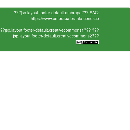
???jsp.layout.footer-default.embrapa???
SAC:
https://www.embrapa.br/fale-conosco
??jsp.layout.footer-default.creativecommons1???
???
jsp.layout.footer-default.creativecommons2???