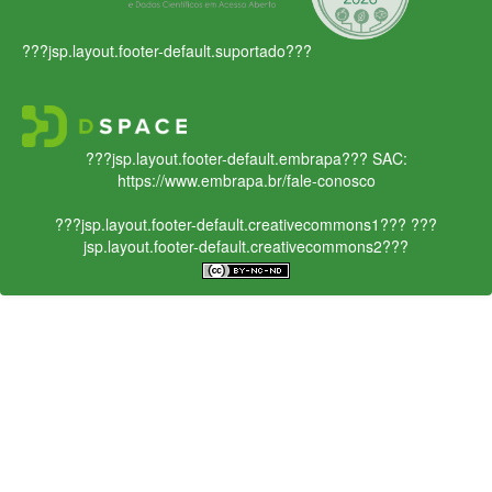
???jsp.layout.footer-default.suportado???
???jsp.layout.footer-default.embrapa???
SAC:
https://www.embrapa.br/fale-conosco
???jsp.layout.footer-default.creativecommons1???
???
jsp.layout.footer-default.creativecommons2???