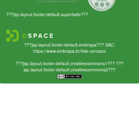
???jsp.layout.footer-default.suportado???
???jsp.layout.footer-default.embrapa???
SAC:
https://www.embrapa.br/fale-conosco
???jsp.layout.footer-default.creativecommons1???
???
jsp.layout.footer-default.creativecommons2???