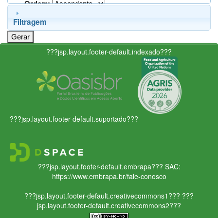
Ordem:
Filtragem
???jsp.layout.footer-default.indexado???
???jsp.layout.footer-default.suportado???
???jsp.layout.footer-default.embrapa???
SAC:
https://www.embrapa.br/fale-conosco
???jsp.layout.footer-default.creativecommons1???
???
jsp.layout.footer-default.creativecommons2???