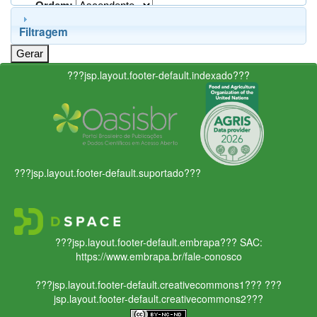
Ordem:
Filtragem
???jsp.layout.footer-default.indexado???
???jsp.layout.footer-default.suportado???
???jsp.layout.footer-default.embrapa???
SAC:
https://www.embrapa.br/fale-conosco
???jsp.layout.footer-default.creativecommons1???
???
jsp.layout.footer-default.creativecommons2???