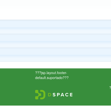
???jsp.layout.footer-
default.suportado???
?