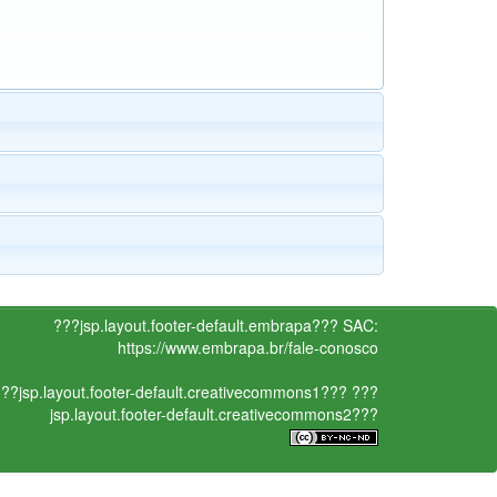
???jsp.layout.footer-default.embrapa???
SAC:
https://www.embrapa.br/fale-conosco
??jsp.layout.footer-default.creativecommons1???
???
jsp.layout.footer-default.creativecommons2???