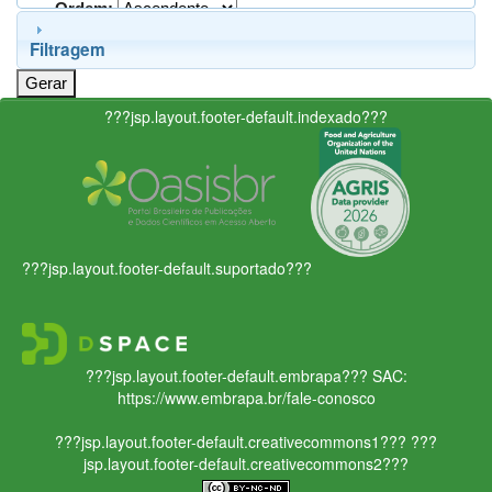
Ordem:
Filtragem
???jsp.layout.footer-default.indexado???
???jsp.layout.footer-default.suportado???
???jsp.layout.footer-default.embrapa???
SAC:
https://www.embrapa.br/fale-conosco
???jsp.layout.footer-default.creativecommons1???
???
jsp.layout.footer-default.creativecommons2???