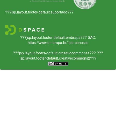
???jsp.layout.footer-default.suportado???
???jsp.layout.footer-default.embrapa???
SAC:
https://www.embrapa.br/fale-conosco
???jsp.layout.footer-default.creativecommons1???
???
jsp.layout.footer-default.creativecommons2???