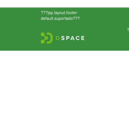
???jsp.layout.footer-
default.suportado???
?