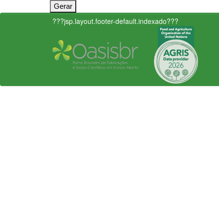
???jsp.layout.footer-default.indexado???