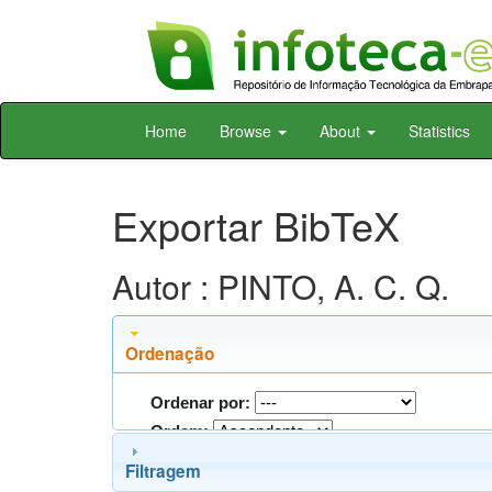
Skip
Home
Browse
About
Statistics
navigation
Exportar BibTeX
Autor : PINTO, A. C. Q.
Ordenação
Ordenar por:
Ordem:
Filtragem