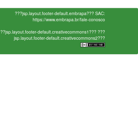
???jsp.layout.footer-default.embrapa???
SAC:
https://www.embrapa.br/fale-conosco
??jsp.layout.footer-default.creativecommons1???
???
jsp.layout.footer-default.creativecommons2???