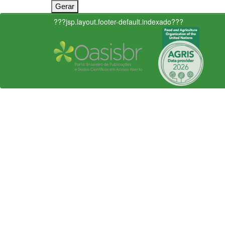
???jsp.layout.footer-default.indexado???