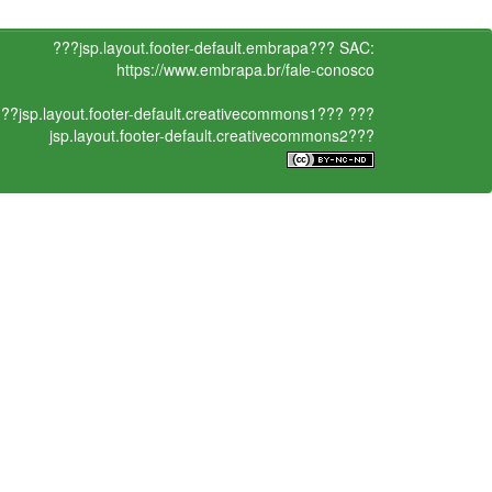
???jsp.layout.footer-default.embrapa???
SAC:
https://www.embrapa.br/fale-conosco
??jsp.layout.footer-default.creativecommons1???
???
jsp.layout.footer-default.creativecommons2???