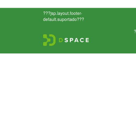
???jsp.layout.footer-
default.suportado???
?