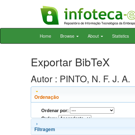
Skip
Home
Browse
About
Statistics
navigation
Exportar BibTeX
Autor : PINTO, N. F. J. A.
Ordenação
Ordenar por:
Ordem:
Filtragem