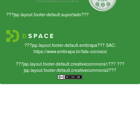
???jsp.layout.footer-default.suportado???
???jsp.layout.footer-default.embrapa???
SAC:
https://www.embrapa.br/fale-conosco
???jsp.layout.footer-default.creativecommons1???
???
jsp.layout.footer-default.creativecommons2???