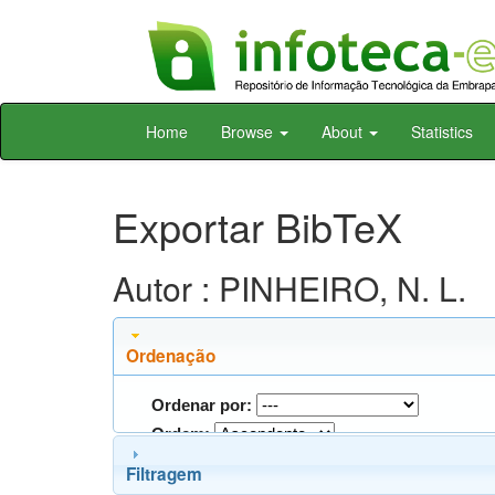
Skip
Home
Browse
About
Statistics
navigation
Exportar BibTeX
Autor : PINHEIRO, N. L.
Ordenação
Ordenar por:
Ordem:
Filtragem