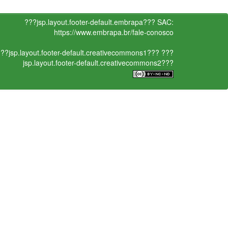
???jsp.layout.footer-default.embrapa???
SAC:
https://www.embrapa.br/fale-conosco
??jsp.layout.footer-default.creativecommons1???
???
jsp.layout.footer-default.creativecommons2???