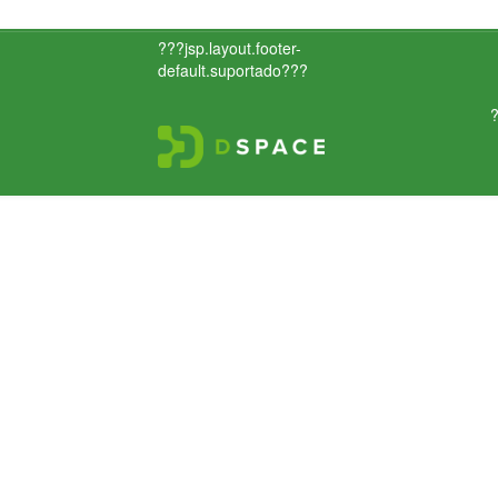
???jsp.layout.footer-
default.suportado???
?