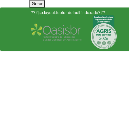
???jsp.layout.footer-default.indexado???