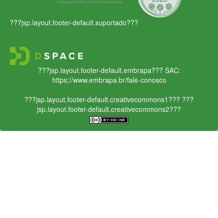
???jsp.layout.footer-default.suportado???
???jsp.layout.footer-default.embrapa???
SAC:
https://www.embrapa.br/fale-conosco
???jsp.layout.footer-default.creativecommons1???
???
jsp.layout.footer-default.creativecommons2???