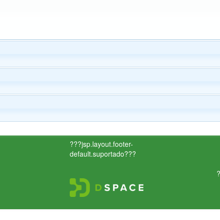
???jsp.layout.footer-
default.suportado???
?