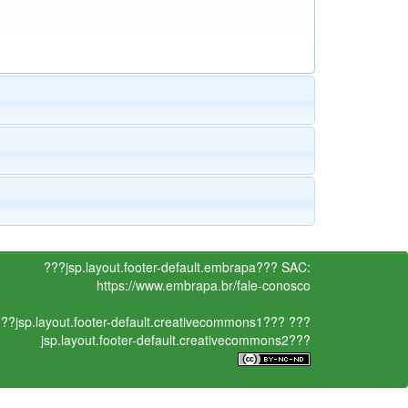
???jsp.layout.footer-default.embrapa???
SAC:
https://www.embrapa.br/fale-conosco
??jsp.layout.footer-default.creativecommons1???
???
jsp.layout.footer-default.creativecommons2???