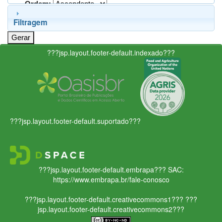
Ordem:
Filtragem
???jsp.layout.footer-default.indexado???
???jsp.layout.footer-default.suportado???
???jsp.layout.footer-default.embrapa???
SAC:
https://www.embrapa.br/fale-conosco
???jsp.layout.footer-default.creativecommons1???
???
jsp.layout.footer-default.creativecommons2???