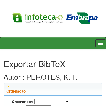
Skip
navigation
Exportar BibTeX
Autor : PEROTES, K. F.
Ordenação
Ordenar por: