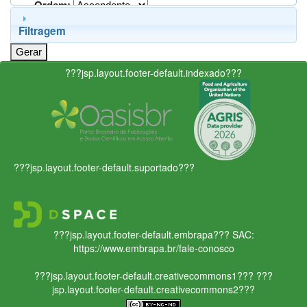
Ordem:
Filtragem
???jsp.layout.footer-default.indexado???
???jsp.layout.footer-default.suportado???
???jsp.layout.footer-default.embrapa???
SAC:
https://www.embrapa.br/fale-conosco
???jsp.layout.footer-default.creativecommons1???
???
jsp.layout.footer-default.creativecommons2???