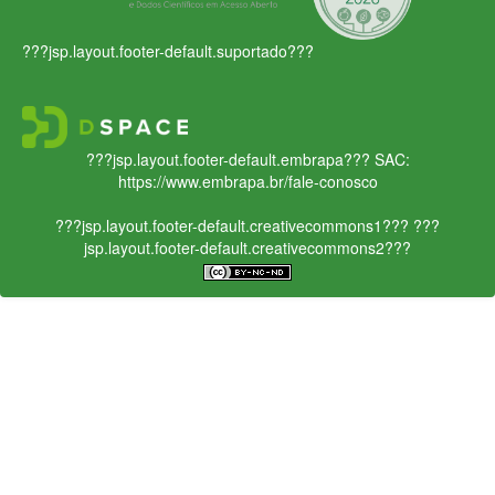
???jsp.layout.footer-default.suportado???
???jsp.layout.footer-default.embrapa???
SAC:
https://www.embrapa.br/fale-conosco
???jsp.layout.footer-default.creativecommons1???
???
jsp.layout.footer-default.creativecommons2???