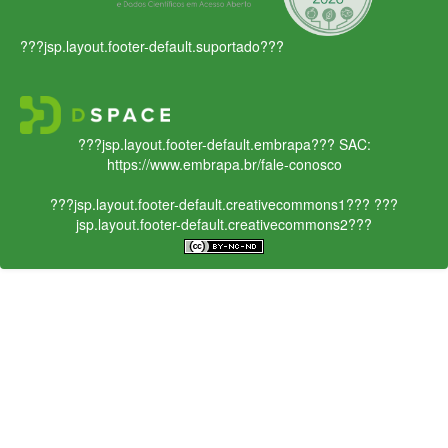
???jsp.layout.footer-default.suportado???
???jsp.layout.footer-default.embrapa???
SAC:
https://www.embrapa.br/fale-conosco
???jsp.layout.footer-default.creativecommons1???
???
jsp.layout.footer-default.creativecommons2???