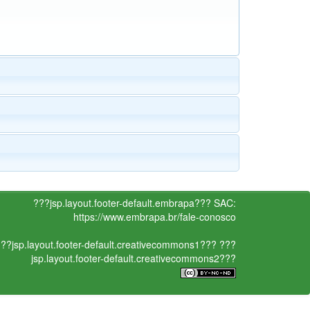
???jsp.layout.footer-default.embrapa???
SAC:
https://www.embrapa.br/fale-conosco
??jsp.layout.footer-default.creativecommons1???
???
jsp.layout.footer-default.creativecommons2???