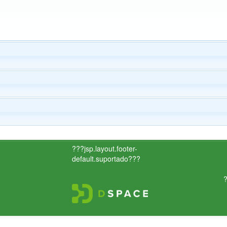
???jsp.layout.footer-
default.suportado???
?