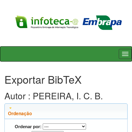
Skip
navigation
Exportar BibTeX
Autor : PEREIRA, I. C. B.
Ordenação
Ordenar por: