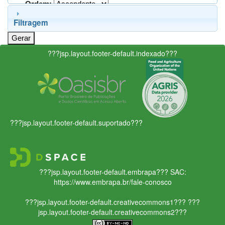
Ordem:
Filtragem
???jsp.layout.footer-default.indexado???
???jsp.layout.footer-default.suportado???
???jsp.layout.footer-default.embrapa???
SAC:
https://www.embrapa.br/fale-conosco
???jsp.layout.footer-default.creativecommons1???
???
jsp.layout.footer-default.creativecommons2???