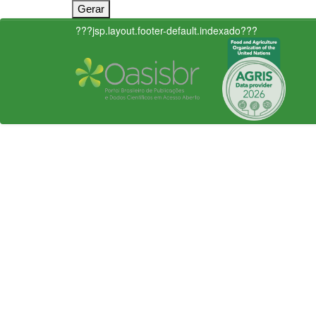
???jsp.layout.footer-default.indexado???