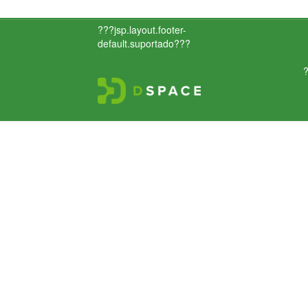
???jsp.layout.footer-
default.suportado???
?