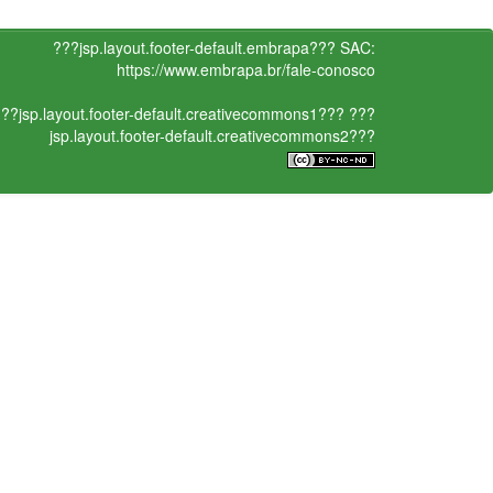
???jsp.layout.footer-default.embrapa???
SAC:
https://www.embrapa.br/fale-conosco
??jsp.layout.footer-default.creativecommons1???
???
jsp.layout.footer-default.creativecommons2???