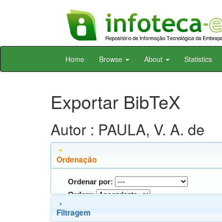
Skip
Home
Browse
About
Statistics
navigation
Exportar BibTeX
Autor : PAULA, V. A. de
Ordenação
Ordenar por:
Ordem:
Filtragem