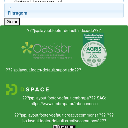
Ordem:
Filtragem
???jsp.layout.footer-default.indexado???
???jsp.layout.footer-default.suportado???
???jsp.layout.footer-default.embrapa???
SAC:
https://www.embrapa.br/fale-conosco
???jsp.layout.footer-default.creativecommons1???
???
jsp.layout.footer-default.creativecommons2???