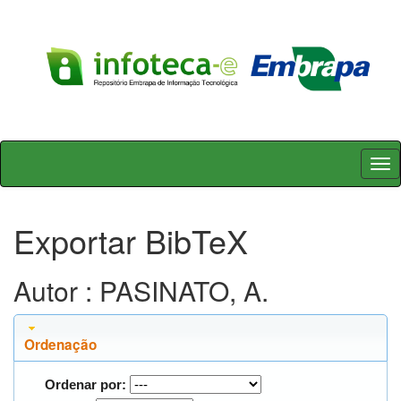
Skip
navigation
Exportar BibTeX
Autor : PASINATO, A.
Ordenação
Ordenar por: