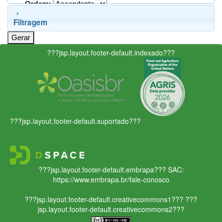
Ordem:
Filtragem
???jsp.layout.footer-default.indexado???
???jsp.layout.footer-default.suportado???
???jsp.layout.footer-default.embrapa???
SAC:
https://www.embrapa.br/fale-conosco
???jsp.layout.footer-default.creativecommons1???
???
jsp.layout.footer-default.creativecommons2???