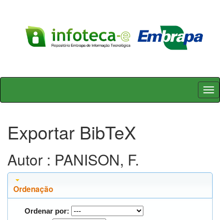
Skip
navigation
Exportar BibTeX
Autor : PANISON, F.
Ordenação
Ordenar por: