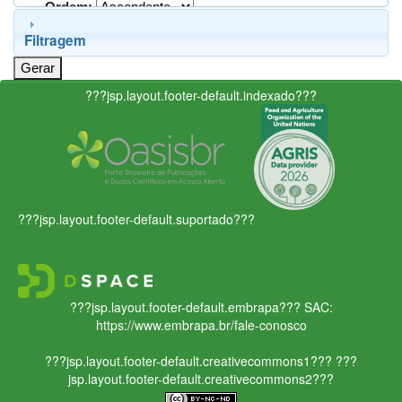
Ordem:
Filtragem
???jsp.layout.footer-default.indexado???
???jsp.layout.footer-default.suportado???
???jsp.layout.footer-default.embrapa???
SAC:
https://www.embrapa.br/fale-conosco
???jsp.layout.footer-default.creativecommons1???
???
jsp.layout.footer-default.creativecommons2???