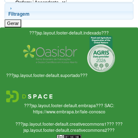
Ordem:
Filtragem
???jsp.layout.footer-default.indexado???
???jsp.layout.footer-default.suportado???
???jsp.layout.footer-default.embrapa???
SAC:
https://www.embrapa.br/fale-conosco
???jsp.layout.footer-default.creativecommons1???
???
jsp.layout.footer-default.creativecommons2???