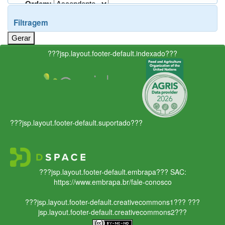
Ordem:
Filtragem
???jsp.layout.footer-default.indexado???
???jsp.layout.footer-default.suportado???
???jsp.layout.footer-default.embrapa???
SAC:
https://www.embrapa.br/fale-conosco
???jsp.layout.footer-default.creativecommons1???
???
jsp.layout.footer-default.creativecommons2???