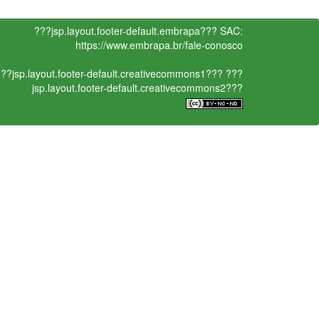
???jsp.layout.footer-default.embrapa???
SAC:
https://www.embrapa.br/fale-conosco
??jsp.layout.footer-default.creativecommons1???
???
jsp.layout.footer-default.creativecommons2???