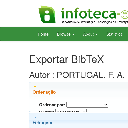
Skip
Home
Browse
About
Statistics
navigation
Exportar BibTeX
Autor : PORTUGAL, F. A. 
Ordenação
Ordenar por:
Ordem:
Filtragem