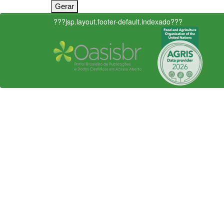
???jsp.layout.footer-default.indexado???