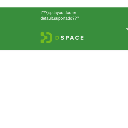
???jsp.layout.footer-
default.suportado???
?