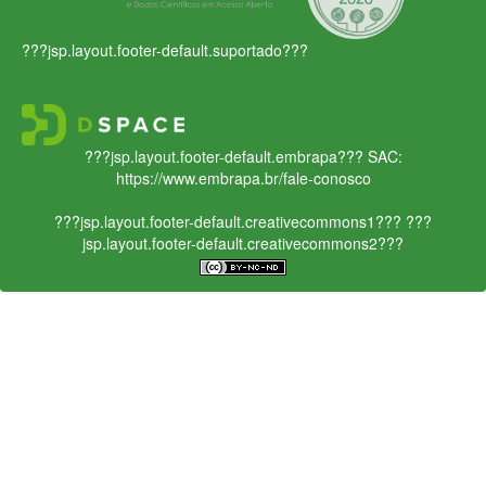
???jsp.layout.footer-default.suportado???
???jsp.layout.footer-default.embrapa???
SAC:
https://www.embrapa.br/fale-conosco
???jsp.layout.footer-default.creativecommons1???
???
jsp.layout.footer-default.creativecommons2???