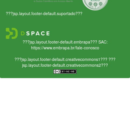
???jsp.layout.footer-default.suportado???
???jsp.layout.footer-default.embrapa???
SAC:
https://www.embrapa.br/fale-conosco
???jsp.layout.footer-default.creativecommons1???
???
jsp.layout.footer-default.creativecommons2???