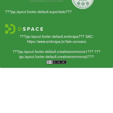
???jsp.layout.footer-default.suportado???
???jsp.layout.footer-default.embrapa???
SAC:
https://www.embrapa.br/fale-conosco
???jsp.layout.footer-default.creativecommons1???
???
jsp.layout.footer-default.creativecommons2???