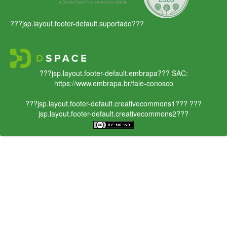
???jsp.layout.footer-default.suportado???
???jsp.layout.footer-default.embrapa???
SAC:
https://www.embrapa.br/fale-conosco
???jsp.layout.footer-default.creativecommons1???
???
jsp.layout.footer-default.creativecommons2???