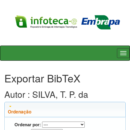
Skip
navigation
Exportar BibTeX
Autor : SILVA, T. P. da
Ordenação
Ordenar por: