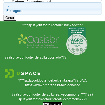
Ordem:
Filtragem
???jsp.layout.footer-default.indexado???
???jsp.layout.footer-default.suportado???
???jsp.layout.footer-default.embrapa???
SAC:
https://www.embrapa.br/fale-conosco
???jsp.layout.footer-default.creativecommons1???
???
jsp.layout.footer-default.creativecommons2???